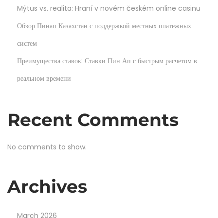
н
Mýtus vs. realita: Hraní v novém českém online casinu
у
Обзор Пинап Казахстан с поддержкой местных платежных
ю
п
систем
о
Преимущества ставок: Ставки Пин Ап с быстрым расчетом в
л
реальном времени
и
т
и
Recent Comments
к
у
No comments to show.
и
г
р
Archives
о
к
March 2026