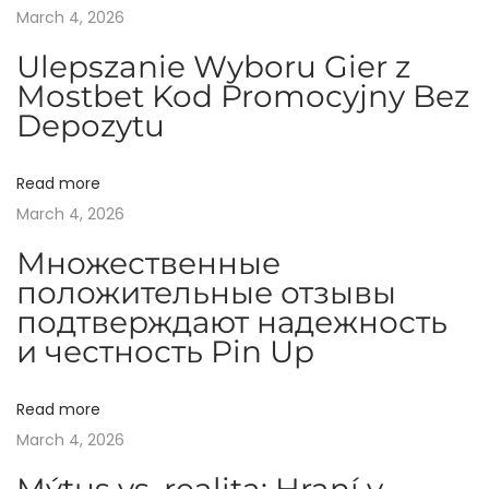
t
u
а
March 4, 2026
n
2
s
х
n
6
Ulepszanie Wyboru Gier z
p
с
Mostbet Kod Promocyjny Bez
o
т
a
Depozytu
s
а
t
н
v
:
Read more
с
March 4, 2026
к
i
и
Множественные
й
положительные отзывы
g
с
подтверждают надежность
а
и честность Pin Up
a
й
т
t
Read more
П
March 4, 2026
и
i