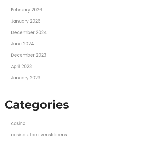
о
в
February 2026
N
M
January 2026
e
o
December 2024
x
s
June 2024
t
t
p
b
December 2023
o
e
April 2023
s
t
January 2023
t
G
:
i
r
Categories
i
ş
casino
B
u
casino utan svensk licens