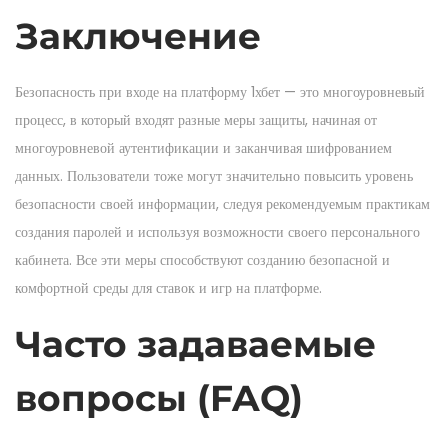
Заключение
Безопасность при входе на платформу 1хбет — это многоуровневый
процесс, в который входят разные меры защиты, начиная от
многоуровневой аутентификации и заканчивая шифрованием
данных. Пользователи тоже могут значительно повысить уровень
безопасности своей информации, следуя рекомендуемым практикам
создания паролей и используя возможности своего персонального
кабинета. Все эти меры способствуют созданию безопасной и
комфортной среды для ставок и игр на платформе.
Часто задаваемые
вопросы (FAQ)