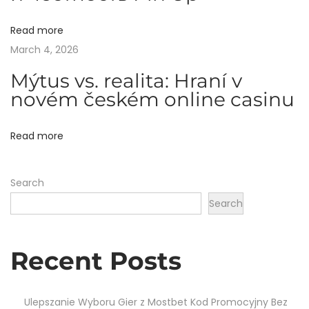
х
t
б
Read more
е
March 4, 2026
i
т
Mýtus vs. realita: Hraní v
с
o
novém českém online casinu
к
а
n
Read more
ч
а
Search
т
ь
Search
б
е
Recent Posts
с
п
л
Ulepszanie Wyboru Gier z Mostbet Kod Promocyjny Bez