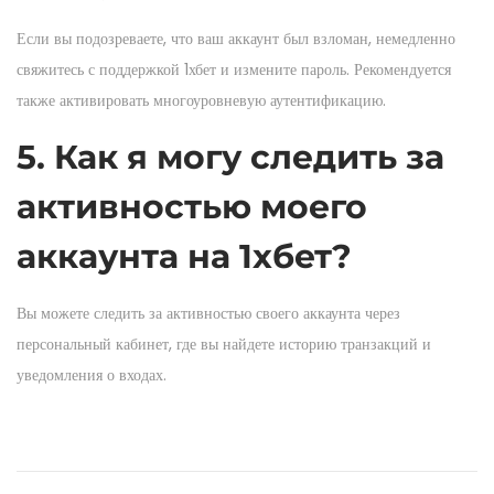
Если вы подозреваете, что ваш аккаунт был взломан, немедленно
свяжитесь с поддержкой 1хбет и измените пароль. Рекомендуется
также активировать многоуровневую аутентификацию.
5. Как я могу следить за
активностью моего
аккаунта на 1хбет?
Вы можете следить за активностью своего аккаунта через
персональный кабинет, где вы найдете историю транзакций и
уведомления о входах.
P
P
Т
r
р
o
e
е