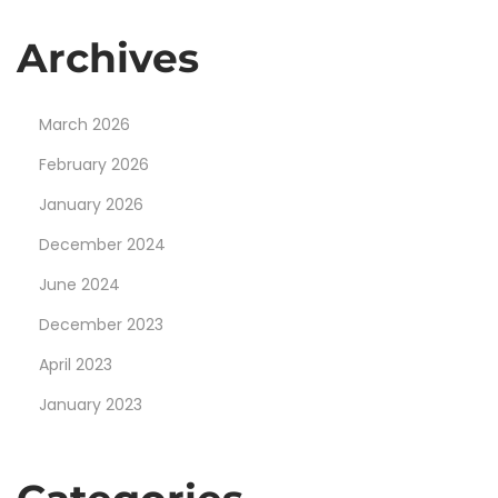
а
Archives
н
о
в
March 2026
и
February 2026
т
с
January 2026
я
December 2024
п
June 2024
о
December 2023
п
у
April 2023
л
January 2023
я
р
н