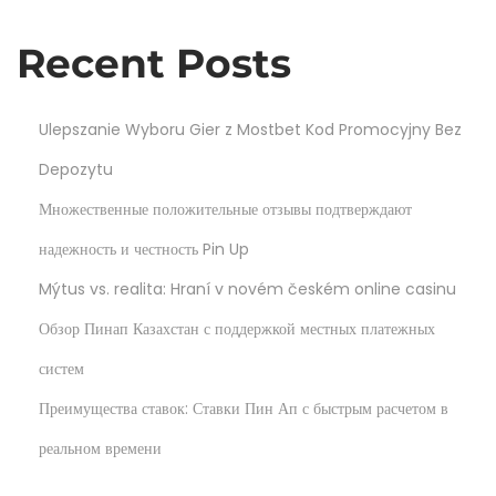
t
r
p
i
Recent Posts
o
y
s
D
Ulepszanie Wyboru Gier z Mostbet Kod Promocyjny Bez
t
o
:
b
Depozytu
r
Множественные положительные отзывы подтверждают
o
надежность и честность Pin Up
v
Mýtus vs. realita: Hraní v novém českém online casinu
o
l
Обзор Пинап Казахстан с поддержкой местных платежных
s
систем
k
Преимущества ставок: Ставки Пин Ап с быстрым расчетом в
y
:
реальном времени
л