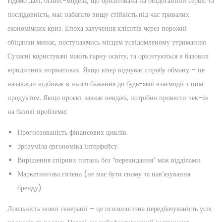
Йдемо далі, бізнес-модель, що орієнтована на бездоганний сервіс та
послідовність, має набагато вищу стійкість під час тривалих
економічних криз. Епоха залучення клієнтів через порожні
обіцянки минає, поступаючись місцем усвідомленому утриманню.
Сучасні користувачі мають гарну освіту, та орієнтуються в базових
юридичних нормативах. Якщо юзер відчуває спробу обману – це
назавжди відбиває в нього бажання до будь-якої взаємодії з цим
продуктом. Якщо проєкт зазнає невдачі, потрібно провести чек-ін
на базові проблеми:
Прогнозованість фінансових циклів.
Зрозуміла ергономіка інтерфейсу.
Вирішення спірних питань без “перекидання” між відділами.
Маркетингова гігієна (не має бути спаму та нав’язування
бренду)
Лояльність нової генерації – це психологічна передбачуваність усіх