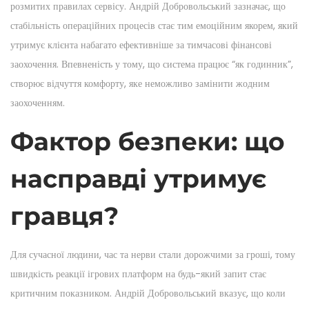
n
7
n
розмитих правилах сервісу. Андрій Добровольський зазначає, що
n
,
стабільність операційних процесів стає тим емоційним якорем, який
2
утримує клієнта набагато ефективніше за тимчасові фінансові
0
заохочення. Впевненість у тому, що система працює “як годинник”,
2
створює відчуття комфорту, яке неможливо замінити жодним
6
заохоченням.
Фактор безпеки: що
насправді утримує
гравця?
Для сучасної людини, час та нерви стали дорожчими за гроші, тому
швидкість реакції ігрових платформ на будь-який запит стає
критичним показником. Андрій Добровольський вказує, що коли