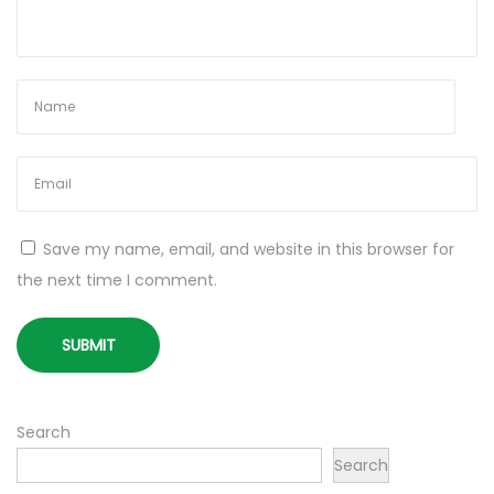
р
м
у
ю
т
ь
i
G
Save my name, email, and website in this browser for
a
the next time I comment.
m
i
n
g
N
A
Search
e
n
Search
x
d