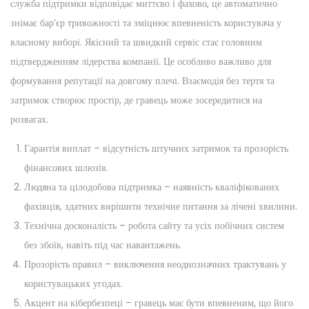
служба підтримки відповідає миттєво і фахово, це автоматично
знімає бар’єр тривожності та зміцнює впевненість користувача у
власному виборі. Якісний та швидкий сервіс стає головним
підтвердженням лідерства компанії. Це особливо важливо для
формування репутації на довгому плечі. Взаємодія без тертя та
затримок створює простір, де гравець може зосередитися на
розвагах.
Гарантія виплат – відсутність штучних затримок та прозорість
фінансових шлюзів.
Людяна та цілодобова підтримка – наявність кваліфікованих
фахівців, здатних вирішити технічне питання за лічені хвилини.
Технічна досконалість – робота сайту та усіх побічних систем
без збоїв, навіть під час навантажень.
Прозорість правил – виключення неоднозначних трактувань у
користувацьких угодах.
Акцент на кібербезпеці – гравець має бути впевненим, що його