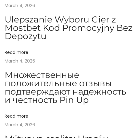
s
З
March 4, 2026
n
p
б
Ulepszanie Wyboru Gier z
o
о
Mostbet Kod Promocyjny Bez
a
s
р
Depozytu
t
о
v
:
в
Read more
с
i
March 4, 2026
ь
к
Множественные
g
и
положительные отзывы
подтверждают надежность
й
a
и честность Pin Up
:
Я
t
к
Read more
а
March 4, 2026
i
л