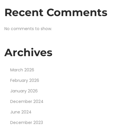
ю
Recent Comments
д
и
н
No comments to show.
а
з
Archives
а
ц
и
March 2026
ф
February 2026
р
January 2026
а
м
December 2024
и
June 2024
,
December 2023
в