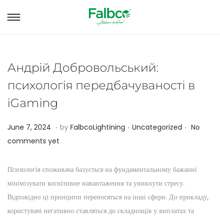
S
S
k
k
i
i
p
p
Андрій Добровольський:
t
t
психологія передбачуваності в
o
o
iGaming
n
c
a
o
.
.
.
P
J
P
June 7, 2024
by
FalbcoLightining
Uncategorized
No
v
n
o
a
o
comments yet
i
t
s
n
s
g
e
t
u
t
Психологія споживача базується на фундаментальному бажанні
a
n
e
a
e
мінімізувати когнітивне навантаження та уникнути стресу.
t
t
d
r
d
Відповідно ці принципи переносяться на інші сфери. До прикладу,
i
o
y
i
користувачі негативно ставляться до складнощів у виплатах та
o