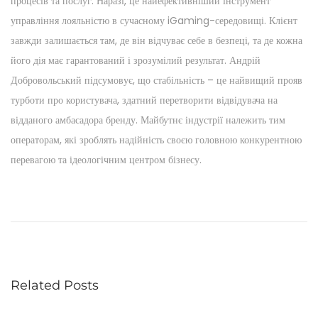
процесів та послуг. Наразі, це найефективніший інструмент
управління лояльністю в сучасному iGaming-середовищі. Клієнт
завжди залишається там, де він відчуває себе в безпеці, та де кожна
його дія має гарантований і зрозумілий результат. Андрій
Добровольський підсумовує, що стабільність – це найвищий прояв
турботи про користувача, здатний перетворити відвідувача на
відданого амбасадора бренду. Майбутнє індустрії належить тим
операторам, які зроблять надійність своєю головною конкурентною
перевагою та ідеологічним центром бізнесу.
P
P
М
r
и
o
e
х
v
а
s
i
й
Related Posts
o
л
t
u
о