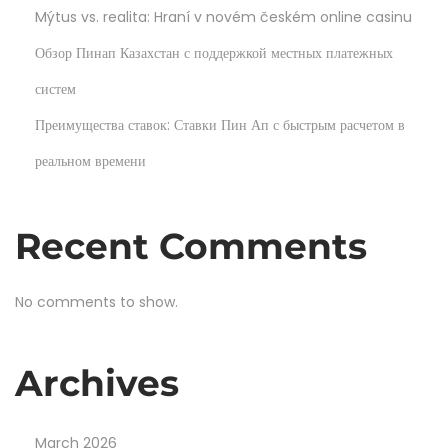
a
Mýtus vs. realita: Hraní v novém českém online casinu
s
Обзор Пинап Казахстан с поддержкой местных платежных
i
n
систем
o
Преимущества ставок: Ставки Пин Ап с быстрым расчетом в
C
реальном времени
Z
N
Б
e
у
Recent Comments
x
к
t
м
No comments to show.
p
е
o
к
s
е
Archives
t
р
:
с
March 2026